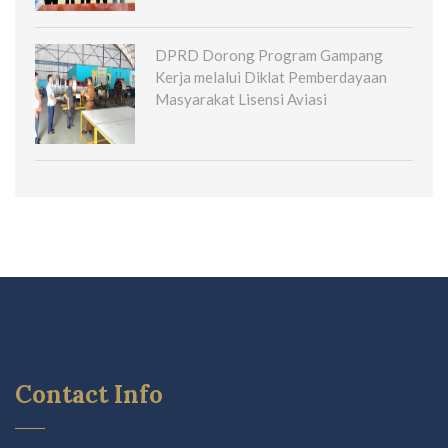
DPRD Dorong Program Gampang
Kerja melalui Diklat Pemberdayaan
Masyarakat Lisensi Aviasi
Contact Info