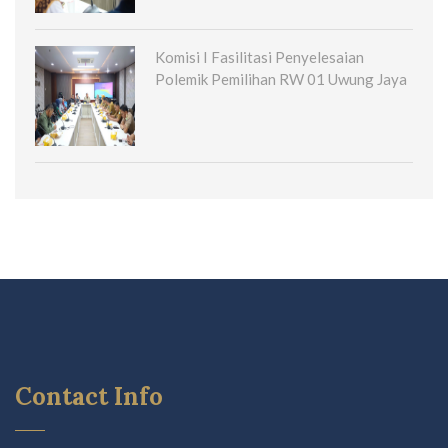
Komisi I Fasilitasi Penyelesaian
Polemik Pemilihan RW 01 Uwung Jaya
Contact Info