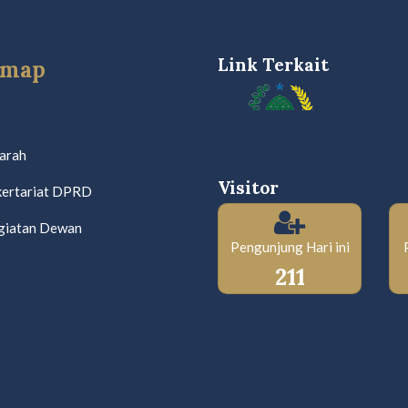
Link Terkait
emap
jarah
Visitor
kertariat DPRD
giatan Dewan
Pengunjung Hari ini
211