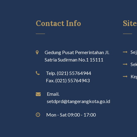
Contact Info
Sit
Gedung Pusat Pemerintahan Jl.
Se
Satria Sudirman No.1 15111
Se
Telp. (021) 55764944
Ke
Fax. (021) 55764943
Email.
setdprd@tangerangkota.go.id
Mon - Sat 09:00 - 17:00