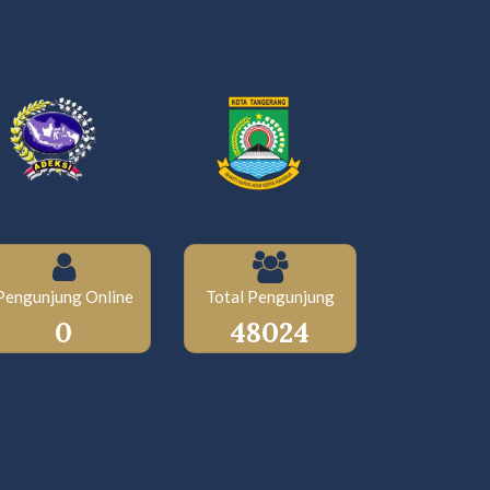
Pengunjung Online
Total Pengunjung
0
48024