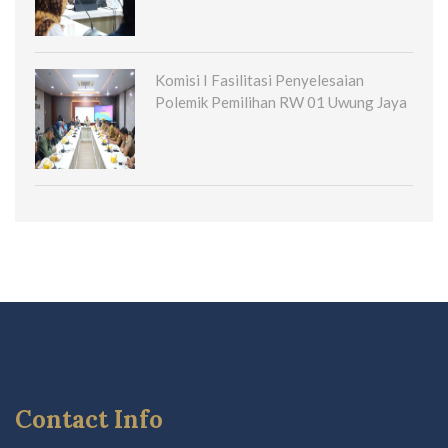
Komisi I Fasilitasi Penyelesaian
Polemik Pemilihan RW 01 Uwung Jaya
Contact Info