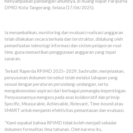
menyampaikan pandangan umumnya, di Ruang Rapat Paripurna
DPRD Kota Tangerang. Selasa (17/06/2025).
Ia menambahkan, monitoring dan evaluasi realisasi anggaran
telah dilakukan secara berkala dan terstruktur, didukung oleh
pemanfaatan teknologi informasi dan sistem pelaporan real-
time, guna memastikan penggunaan anggaran yang tepat
sasaran.
Terkait Raperda RPJMD 2025–2029, Sachrudin, menjelaskan,
penyusunan dokumen tersebut telah melalui tahapan yang
sesuai dengan peraturan perundang-undangan, serta
mengakomodasi aspirasi dari berbagai pemangku kepentingan.
Penyusunannya mengacu pada asas kolaboratif dan prinsip
Specific, Measurable, Achievable, Relevant, Time-bound atau
SMART untuk menjamin efektivitas pemantauan dan evaluasi.
“Kami sepakat bahwa RPJMD tidak boleh menjadi sekadar
dokumen formalitas lima tahunan. Oleh karena itu,